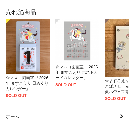
売れ筋商品
☆マスコ図画室 「2026
年 ますこえり ポストカ
☆マスコ図画室 「2026
ードカレンダー」
☆ますこえり
年 ますこえり 日めくり
SOLD OUT
とばメモ（赤
カレンダー」
黄パジャマ青
SOLD OUT
SOLD OUT
ホーム