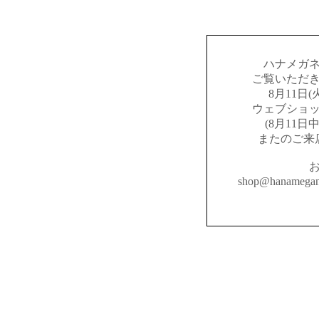
ハナメガ
ご覧いただ
8月11日
ウェブショ
(8月11
またのご来
shop@hanameg