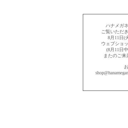
ハナメガ
ご覧いただ
8月11日
ウェブショ
(8月11
またのご来
shop@hanameg