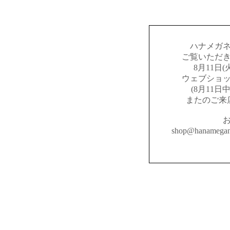
ハナメガ
ご覧いただ
8月11日
ウェブショ
(8月11
またのご来
shop@hanameg