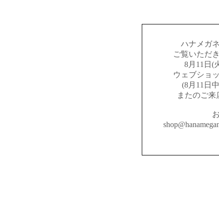
ハナメガ
ご覧いただ
8月11日
ウェブショ
(8月11
またのご来
shop@hanameg