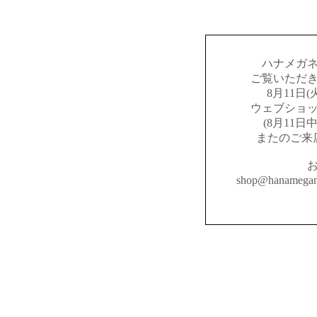
ハナメガ
ご覧いただ
8月11日
ウェブショ
(8月11
またのご来
shop@hanameg